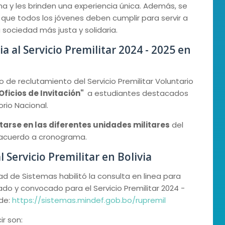
na y les brinden una experiencia única. Además, se
a que todos los jóvenes deben cumplir para servir a
a sociedad más justa y solidaria.
 al Servicio Premilitar 2024 - 2025 en
so de reclutamiento del Servicio Premilitar Voluntario
Oficios de Invitación"
a estudiantes destacados
rio Nacional.
arse en las diferentes unidades militares
del
de acuerdo a cronograma.
 Servicio Premilitar en Bolivia
ad de Sistemas habilitó la consulta en linea para
ado y convocado para el Servicio Premilitar 2024 -
 de:
https://sistemas.mindef.gob.bo/rupremil
ir son: