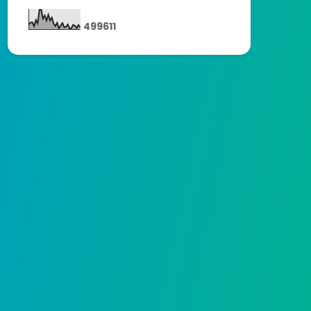
4
9
9
6
1
1