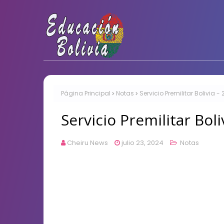
Página Principal
Notas
Servicio Premilitar Bolivia -
Servicio Premilitar Boli
Cheiru News
julio 23, 2024
Notas